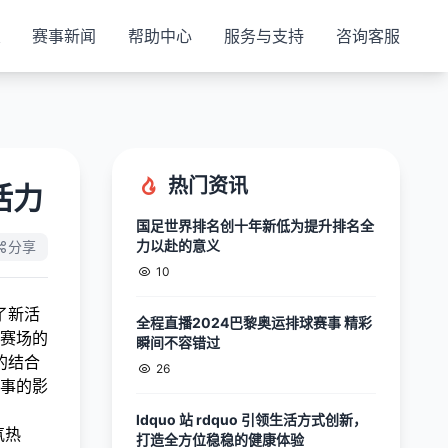
赛事新闻
帮助中心
服务与支持
咨询客服
热门资讯
活力
国足世界排名创十年新低为提升排名全
力以赴的意义
分享
10
了新活
全程直播2024巴黎奥运排球赛事 精彩
赛场的
瞬间不容错过
的结合
26
事的影
ldquo 站 rdquo 引领生活方式创新，
氛热
打造全方位稳稳的健康体验