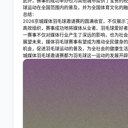
此外，赛事的成功举办也为其他城市提供了宝贵的经
球运动在全国范围内的普及，并为全国体育文化的融
总结：
2026京城媒体羽毛球邀请赛的圆满收官，不仅展
高效组织，赛事成功地将媒体从业者、羽毛球爱好者
一赛事不仅对媒体行业产生了深远的影响，也为社会
展望未来，媒体羽毛球赛事有望成为推动全民健身的
机会，促进羽毛球运动的普及，为全社会的健康生活
城媒体羽毛球邀请赛都为羽毛球这一运动的发展开辟