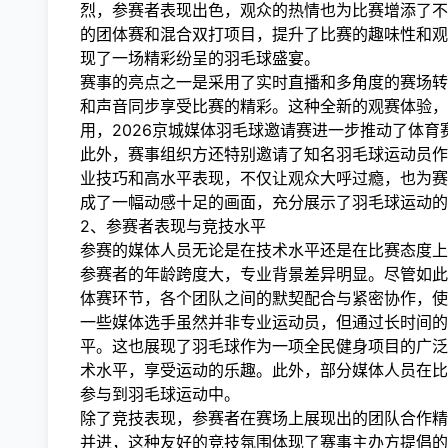
烈，参赛者表现出色，观众的热情也为比赛增添了不
的团体赛和混合双打项目，提升了比赛的趣味性和观
现了一场精彩纷呈的羽毛球盛宴。
赛事的亮点之一是采用了实时直播和多角度的赛场转
和声音同步享受比赛的精彩。这种全新的观赛体验，
用，2026京城媒体羽毛球邀请赛进一步推动了体育
此外，赛事组织方还特别邀请了知名羽毛球运动员作
业技巧和高水平表现，不仅让观众大呼过瘾，也为赛
成了一幅动感十足的画面，充分展示了羽毛球运动的
2、参赛者表现与竞技水平
参赛的媒体人员无论是在技术水平还是在比赛态度上
参赛者的年龄跨度大，专业背景差异明显。尽管如此
体赛环节，各个团队之间的默契配合与紧密协作，使
一些媒体选手虽然并非专业运动员，但通过长时间的
平。这也展现了羽毛球作为一项全民健身项目的广泛
术水平，享受运动的乐趣。此外，部分媒体人员在比
参与到羽毛球运动中。
除了竞技表现，参赛者在赛场上展现出的团队合作精
并进，这种友好的竞技氛围体现了赛事主办方提倡的